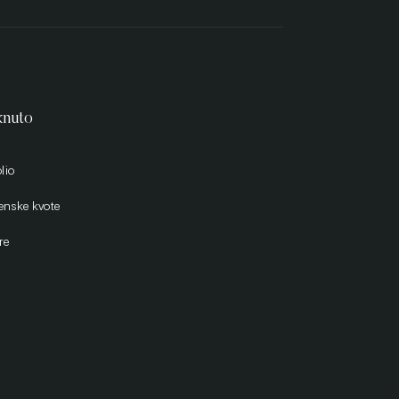
knuto
lio
enske kvote
re