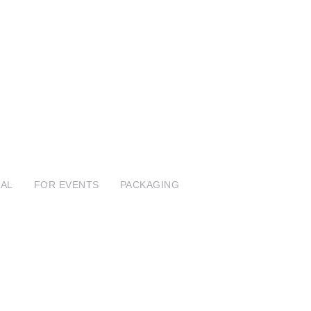
ABOUT US
EXPERTISE
PORTFOLIO
AL
FOR EVENTS
PACKAGING