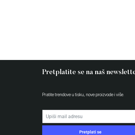
FESTIVAL OF LIGHTS MAGNETS
Pretplatite se na naš newslett
Pratite trendove u tisku, nove proizvode i više.
Pretplati se