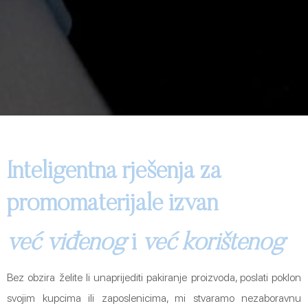
Inteligentna rješenja za
promomaterijale izvan
već viđenog
i
već korištenog
Bez obzira želite li unaprijediti pakiranje proizvoda, poslati poklon
svojim kupcima ili zaposlenicima, mi stvaramo nezaboravnu