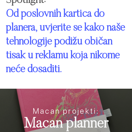
Spotlight:
Od poslovnih kartica do
planera, uvjerite se kako naše
tehnologije podižu običan
tisak u reklamu koja nikome
neće dosaditi.
Macan projekti:
Macan planner