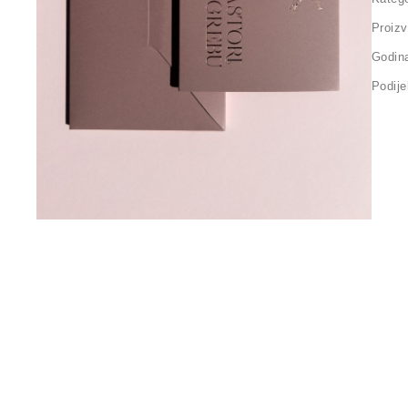
Proizv
Godin
Podijel