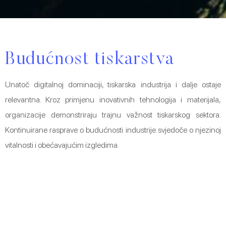
Promjena dizajna proizvoda
U uskoj suradnji s našim klijentima, aktivno oblikujemo dizajn
proizvoda s ciljem dugotrajnosti i ekološke prihvatljivosti. Želimo
kreirati proizvode koji su ne samo trajni već i ekološki održivi.
Budućnost tiskarstva
Unatoč digitalnoj dominaciji, tiskarska industrija i dalje ostaje
relevantna. Kroz primjenu inovativnih tehnologija i materijala,
Razmišljanje o materijalima
organizacije demonstriraju trajnu važnost tiskarskog sektora.
Uvažavajući važnost materijala u kružnom gospodarstvu,
Kontinuirane rasprave o budućnosti industrije svjedoče o njezinoj
aktivno promišljamo komponente naših proizvoda radi
olakšavanja recikliranja, ponovne uporabe i prenamjene. Ovo
vitalnosti i obećavajućim izgledima.
uključuje eliminaciju ne-recikliranih plastika te preferiranje
recikliranih materijala umjesto novih plastika. Novost je i folija za
foliotisak koja se od sada može reciklirati!