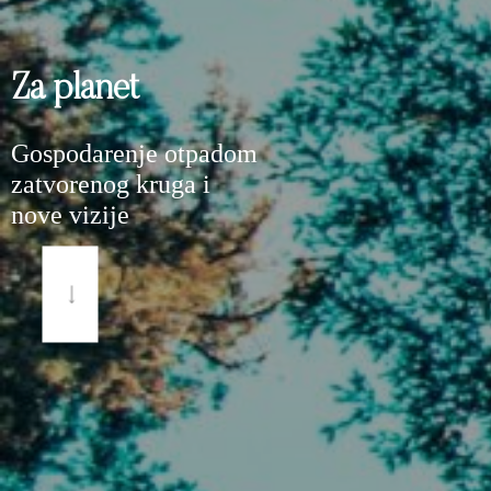
Za planet
Gospodarenje otpadom
zatvorenog kruga i
nove vizije