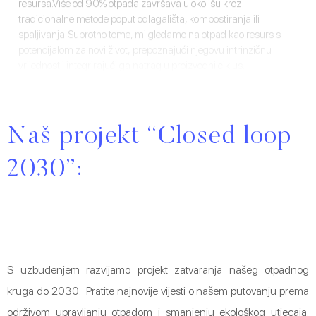
resursa.Više od 90% otpada završava u okolišu kroz
tradicionalne metode poput odlagališta, kompostiranja ili
spaljivanja. Suprotno tome, mi gledamo na otpad kao resurs s
potencijalom za novi život, prepoznajući njegovu intrinzičnu
vrijednost i integrirajući ga natrag u proizvodni ciklus.
Naš projekt “Closed loop
2030”:
S uzbuđenjem razvijamo projekt zatvaranja našeg otpadnog
kruga do 2030. Pratite najnovije vijesti o našem putovanju prema
održivom upravljanju otpadom i smanjenju ekološkog utjecaja.