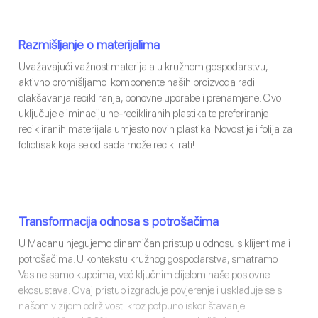
Razmišljanje o materijalima
Uvažavajući važnost materijala u kružnom gospodarstvu,
aktivno promišljamo komponente naših proizvoda radi
olakšavanja recikliranja, ponovne uporabe i prenamjene. Ovo
uključuje eliminaciju ne-recikliranih plastika te preferiranje
recikliranih materijala umjesto novih plastika. Novost je i folija za
foliotisak koja se od sada može reciklirati!
Transformacija odnosa s potrošačima
U Macanu njegujemo dinamičan pristup u odnosu s klijentima i
potrošačima. U kontekstu kružnog gospodarstva, smatramo
Vas ne samo kupcima, već ključnim dijelom naše poslovne
ekosustava. Ovaj pristup izgrađuje povjerenje i usklađuje se s
našom vizijom održivosti kroz potpuno iskorištavanje