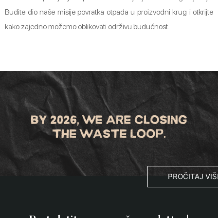
Budite dio naše misije povratka otpada u proizvodni krug i otkrijte
kako zajedno možemo oblikovati održivu budućnost.
PROČITAJ VIŠ