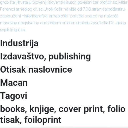
grobišta Hrvata u Sloveniji slovenski autori povjesničar prof. dr. sc. Mitja
Ferenc i arheolog dr. sc. Uroš Košir na više od 700 stranica podastiru
zaokruženi historiografski, arheološki i politički pogled na najveća
masovna ubojstva na europskom prostoru nakon završetka Drugoga
svjetskog rata.
Industrija
Izdavaštvo, publishing
Otisak naslovnice
Macan
Tagovi
books, knjige, cover print, folio
tisak, foiloprint