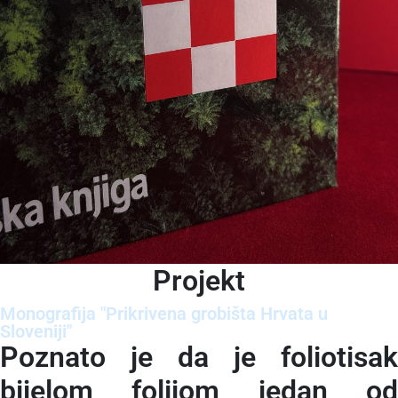
Projekt
Monografija "Prikrivena grobišta Hrvata u
Sloveniji"
Poznato je da je foliotisak
bijelom folijom jedan od