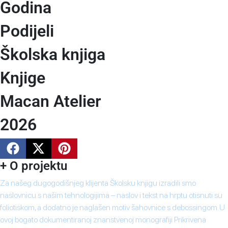
Godina
Podijeli
Školska knjiga
Knjige
Macan Atelier
2026
+ O projektu
Za našeg dugogodišnjeg klijenta Školsku knjigu izradili smo
naslovnicu s našim tehnologijima – naslov i tekst na hrptu otisnuti su
foliotiskom, a dodatno je naglašen motiv šahovnice s debossingom. U
ovoj bogato dokumentiranoj znanstvenoj monografiji Prikrivena