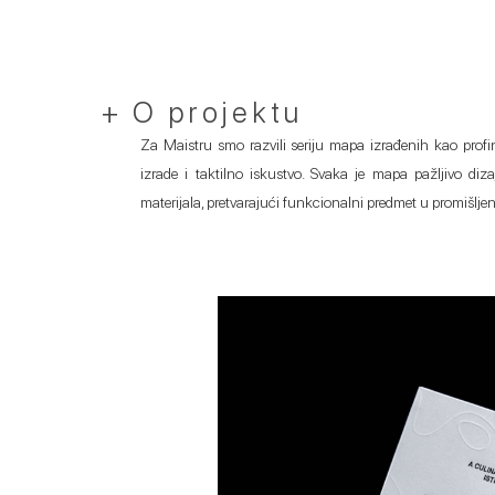
+ O projektu
Za Maistru smo razvili seriju mapa izrađenih kao profinj
izrade i taktilno iskustvo. Svaka je mapa pažljivo di
materijala, pretvarajući funkcionalni predmet u promišlje