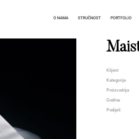
O NAMA
STRUČNOST
PORTFOLIO
Mais
Klijent
Kategorija
Proizvodnja
Godina
Podijeli