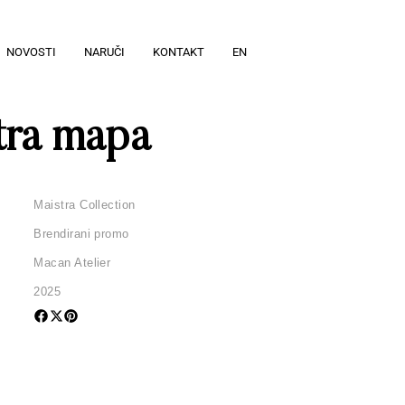
NOVOSTI
NARUČI
KONTAKT
EN
tra mapa
Maistra Collection
Brendirani promo
Macan Atelier
2025